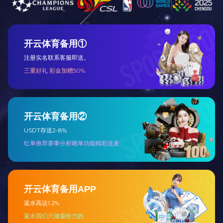
(一)包装的含义
包装是装载商品的容器，包装是商品在生产流通过程中必不可少的，