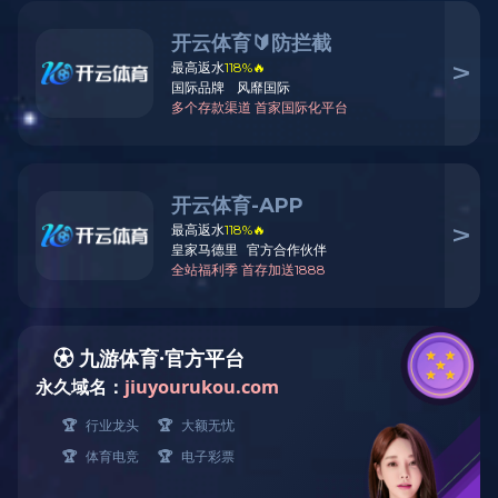
2018-12-12
随着人们生活水平不断提高，需求也在发生着变化。对商品越来越挑
剔，包装盒是商品的信息载体，比起广告来说，更着密切的关系，随
着市场经济的发展，商品包装对于商品销售越来越明显。